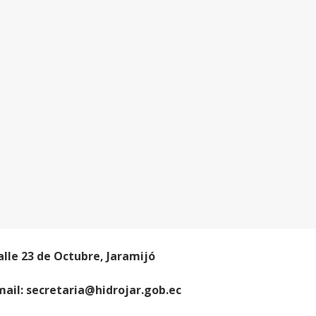
alle 23 de Octubre, Jaramijó
mail:
secretaria@hidrojar.gob.ec