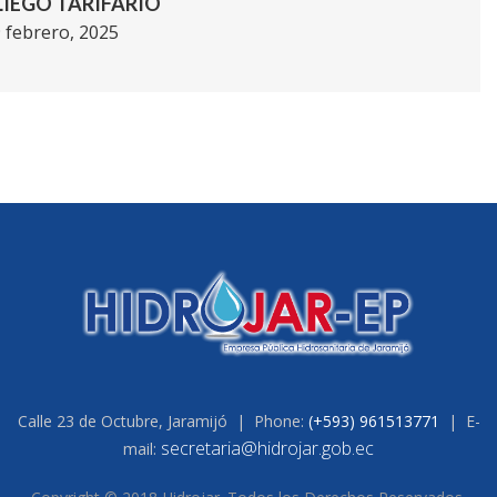
LIEGO TARIFARIO
 febrero, 2025
Calle 23 de Octubre, Jaramijó | Phone:
(+593) 961513771
| E-
secretaria@hidrojar.gob.ec
mail: