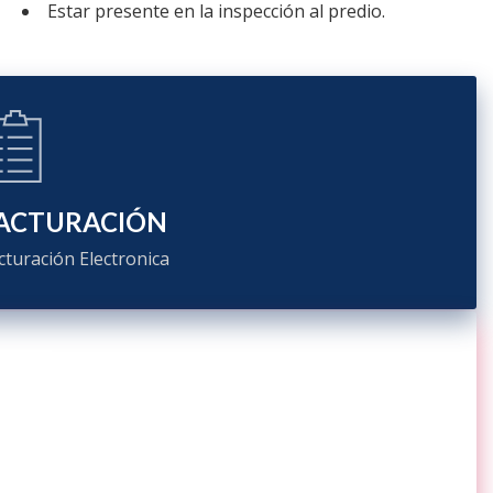
Estar presente en la inspección al predio.
ACTURACIÓN
cturación Electronica
ONTÁCTENOS