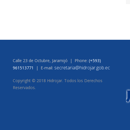
Calle 23 de Octubre, Jaramijó | Phone:
(+593)
secretaria@hidrojar.gob.ec
961513771
| E-mail:
Copyright © 2018 Hidrojar. Todos los Derechos
Reservados.