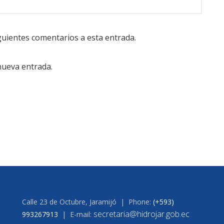
iguientes comentarios a esta entrada.
nueva entrada.
Calle 23 de Octubre, Jaramijó | Phone:
(+593)
secretaria@hidrojar.gob.ec
993267913
| E-mail: