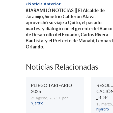
Noticia Anterior
#JARAMIJÓ NOTICIAS || El Alcalde de
Jaramijó, Simetrio Calderón Álava,
aprovechó su viaje a Quito, el pasado
martes, y dialogó con el gerente del Banco
de Desarrollo del Ecuador, Carlos Rivera
Bautista, y el Prefecto de Manabí, Leonar
Orlando.
Noticias Relacionadas
PLIEGO TARIFARIO
RESOL
2025
CACIÓ
_RDP
21 agosto, 2025
por
hijardro
13 marzo,
hijardro