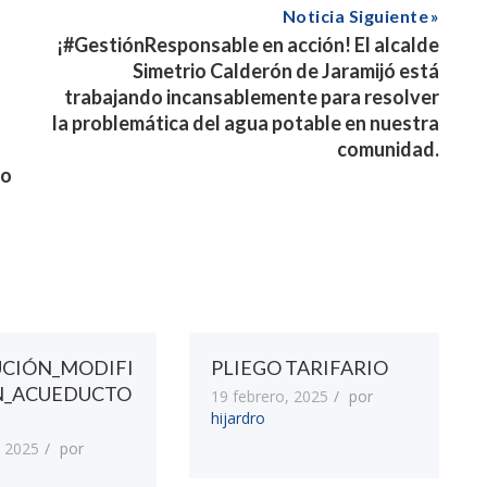
Noticia Siguiente
¡#GestiónResponsable en acción! El alcalde
Simetrio Calderón de Jaramijó está
trabajando incansablemente para resolver
la problemática del agua potable en nuestra
comunidad.
do
UCIÓN_MODIFI
PLIEGO TARIFARIO
N_ACUEDUCTO
19 febrero, 2025
por
hijardro
 2025
por