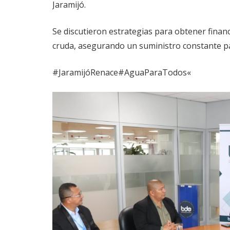
Jaramijó.
Se
discutieron estrategias para obtener finan
cruda, asegurando un suministro constante p
#JaramijóRenace
#AguaParaTodos
«