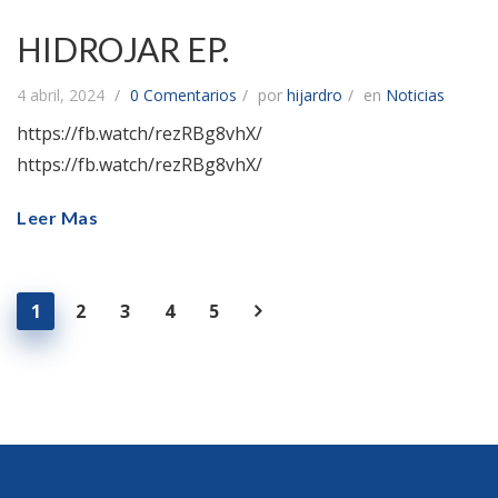
HIDROJAR EP.
4 abril, 2024
0 Comentarios
por
hijardro
en
Noticias
https://fb.watch/rezRBg8vhX/
https://fb.watch/rezRBg8vhX/
Leer Mas
1
2
3
4
5