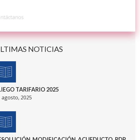
ONTÁCTENOS
ntáctanos
LTIMAS NOTICIAS
LIEGO TARIFARIO 2025
 agosto, 2025
ESOLUCIÓN_MODIFICACIÓN_ACUEDUCTO_RDP