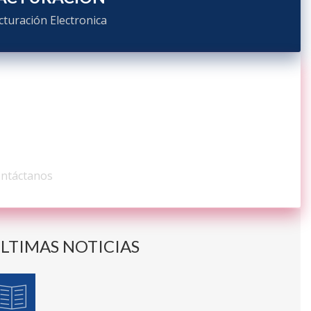
cturación Electronica
ONTÁCTENOS
ntáctanos
LTIMAS NOTICIAS