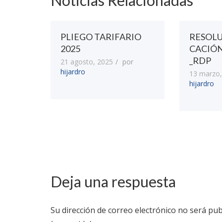
Noticias Relacionadas
PLIEGO TARIFARIO
RESOL
2025
CACIÓ
_RDP
21 agosto, 2025
por
hijardro
13 marzo,
hijardro
Deja una respuesta
Su dirección de correo electrónico no será pub